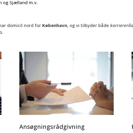
 og Sjælland m.v.
har domicil nord for
København
, og vi tilbyder både
karriererå
b.
Ansøgningsrådgivning