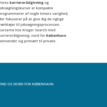
Vores
karriererådgivning
og
jobsøgningskurser er kompakte
programmerer af nogle timers varighed,
der fokuserer på at give dig de rigtige
værktøjer til jobsøgningsprocessen.
Kurserne hos Krüger Search med
karriererådgivning,
nord for
København
henvender sig primært til private.
FIND OS NORD FOR KØBENHAVN