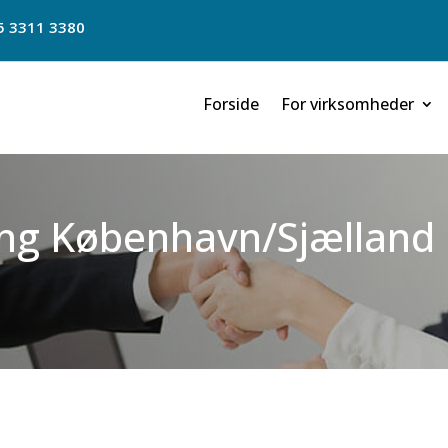
5 3311 3380
Forside
For virksomheder
ing København/Sjælland 