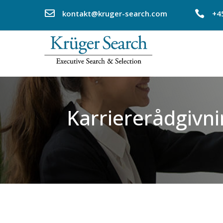

kontakt@kruger-search.com

+4
Karriererådgivn