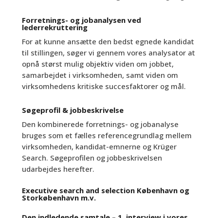
Forretnings- og jobanalysen ved
lederrekruttering
For at kunne ansætte den bedst egnede kandidat
til stillingen, søger vi gennem vores analysator at
opnå størst mulig objektiv viden om jobbet,
samarbejdet i virksomheden, samt viden om
virksomhedens kritiske succesfaktorer og mål.
Søgeprofil & jobbeskrivelse
Den kombinerede forretnings- og jobanalyse
bruges som et fælles referencegrundlag mellem
virksomheden, kandidat-emnerne og Krüger
Search. Søgeprofilen og jobbeskrivelsen
udarbejdes herefter.
Executive search and selection København og
Storkøbenhavn m.v.
Den indledende samtale – 1. interview i vores