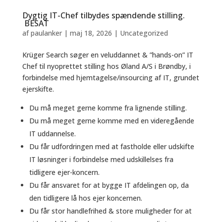
Dygtig IT-Chef tilbydes spændende stilling.
BESAT
af
paulanker
|
maj 18, 2026
|
Uncategorized
Krüger Search søger en veluddannet & ”hands-on” IT
Chef til nyoprettet stilling hos Øland A/S i Brøndby, i
forbindelse med hjemtagelse/insourcing af IT, grundet
ejerskifte.
Du må meget gerne komme fra lignende stilling.
Du må meget gerne komme med en videregående
IT uddannelse.
Du får udfordringen med at fastholde eller udskifte
IT løsninger i forbindelse med udskillelses fra
tidligere ejer-koncern.
Du får ansvaret for at bygge IT afdelingen op, da
den tidligere lå hos ejer koncernen.
Du får stor handlefrihed & store muligheder for at