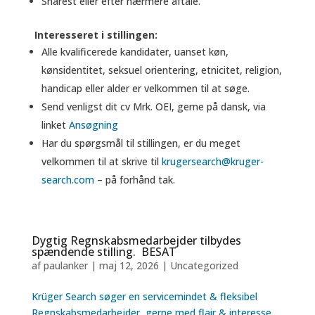
Snarest eller efter nærmere aftale.
Interesseret i stillingen:
Alle kvalificerede kandidater, uanset køn,
kønsidentitet, seksuel orientering, etnicitet, religion,
handicap eller alder er velkommen til at søge.
Send venligst dit cv Mrk. OEI, gerne på dansk, via
linket
Ansøgning
Har du spørgsmål til stillingen, er du meget
velkommen til at skrive til
krugersearch@kruger-
search.com
– på forhånd tak.
Dygtig Regnskabsmedarbejder tilbydes
spændende stilling. BESAT
af
paulanker
|
maj 12, 2026
|
Uncategorized
Krüger Search
søger en servicemindet & fleksibel
Regnskabsmedarbejder, gerne med flair & interesse