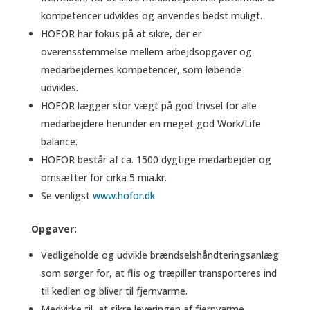
kompetencer udvikles og anvendes bedst muligt.
HOFOR har fokus på at sikre, der er
overensstemmelse mellem arbejdsopgaver og
medarbejdernes kompetencer, som løbende
udvikles.
HOFOR lægger stor vægt på god trivsel for alle
medarbejdere herunder en meget god Work/Life
balance.
HOFOR består af ca. 1500 dygtige medarbejder og
omsætter for cirka 5 mia.kr.
Se venligst
www.hofor.dk
Opgaver:
Vedligeholde og udvikle brændselshåndteringsanlæg
som sørger for, at flis og træpiller transporteres ind
til kedlen og bliver til fjernvarme.
Medvirke til, at sikre leveringen af fjernvarme.