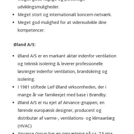
udviklingsmuligheder.
Meget stort og internationalt koncern-netværk.
Meget god mulighed for at videreudvikle dine
kompetencer.
Øland A/S:
Øland A/S er en markant aktør indenfor ventilation
og teknisk isolering & leverer professionelle
løsninger indenfor ventilation, brandsikring og
isolering.
I 1981 stiftede Leif Øland virksomheden, der i
mange år var familieejet med base i Brøndby.
Øland A/S er nu ejet af Airvance-gruppen, en
førende europæisk designer, producent og
distributør af varme-, ventilations- og klimaanlæg
(HVAC)
Airvance Group har en omsætning på ca. 7.5 mia