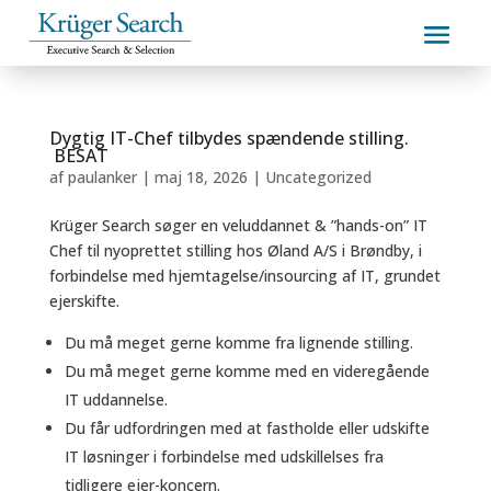
Dygtig IT-Chef tilbydes spændende stilling.
BESAT
af
paulanker
|
maj 18, 2026
|
Uncategorized
Krüger Search søger en veluddannet & ”hands-on” IT
Chef til nyoprettet stilling hos Øland A/S i Brøndby, i
forbindelse med hjemtagelse/insourcing af IT, grundet
ejerskifte.
Du må meget gerne komme fra lignende stilling.
Du må meget gerne komme med en videregående
IT uddannelse.
Du får udfordringen med at fastholde eller udskifte
IT løsninger i forbindelse med udskillelses fra
tidligere ejer-koncern.