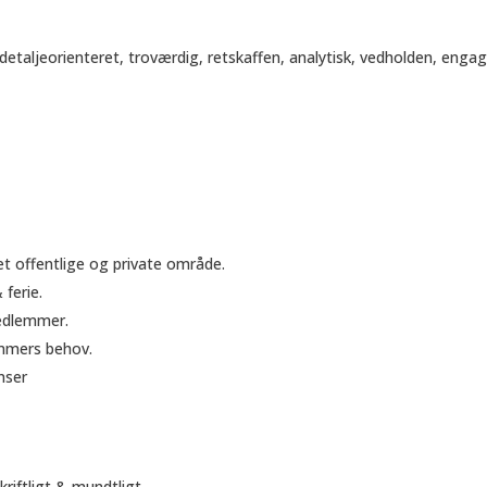
detaljeorienteret, troværdig, retskaffen, analytisk, vedholden, enga
t offentlige og private område.
ferie.
medlemmer.
emmers behov.
nser
riftligt & mundtligt.