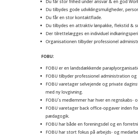
Du får stor frihed under ansvar & en god Work
Du tilbydes gode udviklingsmuligheder, person
Du får en stor kontaktflade.
Du tilbydes en attraktiv lønpakke, flekstid & 
Der tilrettelægges en individuel indkøringsper
Organisationen tilbyder professionel administ
FOBU:
FOBU er en landsdækkende paraplyorganisation
FOBU tilbyder professionel administration o
FOBU varetager selvejende og private daginsti
med ny lovgivning.
FOBU´s medlemmer har hver en regnskabs- og 
FOBU varetager back office-opgaver inden for
pædagogik.
FOBU har både en foreningsdel og en forretni
FOBU har stort fokus på arbejds- og medarbej