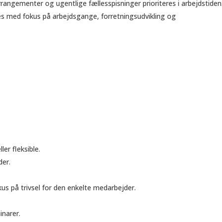
ngementer og ugentlige fællesspisninger prioriteres i arbejdstiden
es med fokus på arbejdsgange, forretningsudvikling og
er fleksible.
der.
us på trivsel for den enkelte medarbejder.
narer.