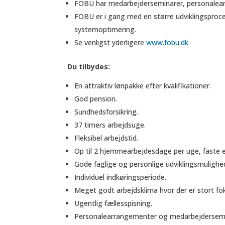
FOBU har medarbejderseminarer, personalearra
FOBU er i gang med en større udviklingsproc
systemoptimering.
Se venligst yderligere
www.fobu.dk
Du tilbydes:
En attraktiv lønpakke efter kvalifikationer.
God pension.
Sundhedsforsikring.
37 timers arbejdsuge.
Fleksibel arbejdstid.
Op til 2 hjemmearbejdesdage per uge, faste ell
Gode faglige og personlige udviklingsmulighe
Individuel indkøringsperiode.
Meget godt arbejdsklima hvor der er stort fok
Ugentlig fællesspisning.
Personalearrangementer og medarbejdersemi