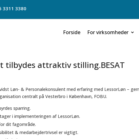
5 3311 3380
Forside
For virksomheder
 tilbydes attraktiv stilling.BESAT
vidst Løn- & Personalekonsulent med erfaring med LessorLøn – ger
 organisation centralt på Vesterbro i København, FOBU.
byrdes sparring.
tager i implementeringen af LessorLøn.
for dit fagområde.
ibilitet & medarbejdertrivsel er vigtigt.