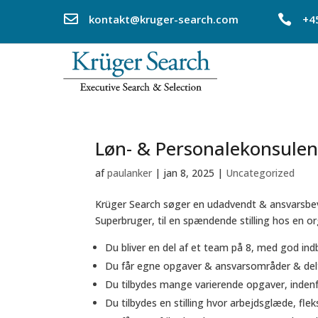

kontakt@kruger-search.com

+4
Løn- & Personalekonsulent
af
paulanker
|
jan 8, 2025
|
Uncategorized
Krüger Search søger en udadvendt & ansvarsbe
Superbruger, til en spændende stilling hos en
Du bliver en del af et team på 8, med god ind
Du får egne opgaver & ansvarsområder & del
Du tilbydes mange varierende opgaver, inden
Du tilbydes en stilling hvor arbejdsglæde, fleks