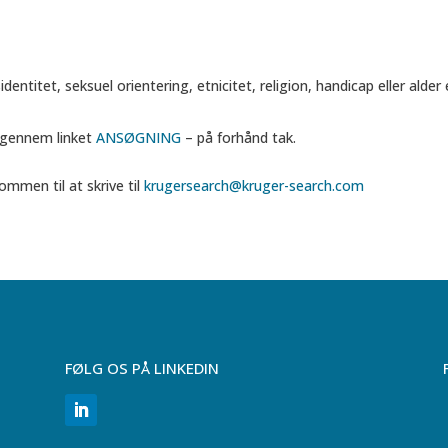
dentitet, seksuel orientering, etnicitet, religion, handicap eller alder 
k gennem linket
ANSØGNING
– på forhånd tak.
ommen til at skrive til
krugersearch@kruger-search.com
FØLG OS PÅ LINKEDIN