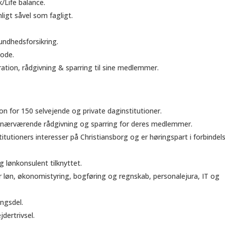
/Life balance.
ligt såvel som fagligt.
sundhedsforsikring.
iode.
ration, rådgivning & sparring til sine medlemmer.
 for 150 selvejende og private daginstitutioner.
g nærværende rådgivning og sparring for deres medlemmer.
tutioners interesser på Christiansborg og er høringspart i forbindel
lønkonsulent tilknyttet.
 løn, økonomistyring, bogføring og regnskab, personalejura, IT og
ngsdel.
dertrivsel.