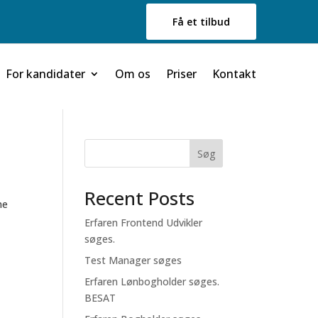
Få et tilbud
For kandidater
Om os
Priser
Kontakt
Søg
Recent Posts
ne
Erfaren Frontend Udvikler
søges.
Test Manager søges
Erfaren Lønbogholder søges.
BESAT