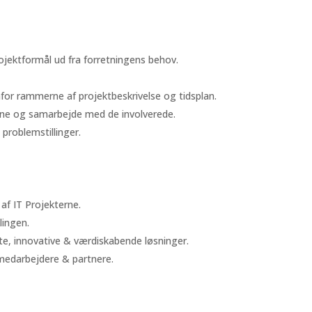
projektformål ud fra forretningens behov.
nfor rammerne af projektbeskrivelse og tidsplan.
terne og samarbejde med de involverede.
problemstillinger.
af IT Projekterne.
lingen.
te, innovative & værdiskabende løsninger.
edarbejdere & partnere.