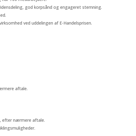
vidensdeling, god korpsånd og engageret stemning.
mhed.
 virksomhed ved uddelingen af E-Handelsprisen.
ærmere aftale.
 efter nærmere aftale.
iklingsmuligheder.