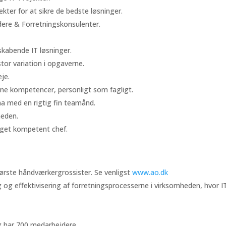
ojekter for at sikre de bedste løsninger.
edere & Forretningskonsulenter.
iskabende IT løsninger.
or variation i opgaverne.
je.
dine kompetencer, personligt som fagligt.
ma med en rigtig fin teamånd.
heden.
eget kompetent chef.
ørste håndværkergrossister. Se venligst
www.ao.dk
ing og effektivisering af forretningsprocesserne i virksomheden, hvor I
g har 700 medarbejdere.