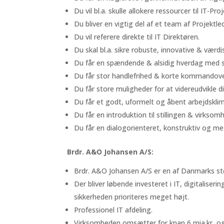
Du vil bl.a. skulle allokere ressourcer til IT-Pr
Du bliver en vigtig del af et team af Projektl
Du vil referere direkte til IT Direktøren.
Du skal bl.a. sikre robuste, innovative & værd
Du får en spændende & alsidig hverdag med st
Du får stor handlefrihed & korte kommandove
Du får store muligheder for at videreudvikle 
Du får et godt, uformelt og åbent arbejdskli
Du får en introduktion til stillingen & virksom
Du får en dialogorienteret, konstruktiv og m
Brdr. A&O Johansen A/S:
Brdr. A&O Johansen A/S er en af Danmarks st
Der bliver løbende investeret i IT, digitaliser
sikkerheden prioriteres meget højt.
Professionel IT afdeling.
Virksomheden omsætter for knap 6 mia.kr, o