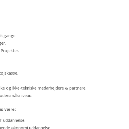
jdsgange.
ger.
Projekter.
tøjskasse.
ke og ikke-tekniske medarbejdere & partnere.
 modersmålsniveau.
is være:
T uddannelse.
gående økonomi uddannelse.