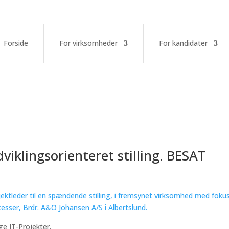
Forside
For virksomheder
For kandidater
dviklingsorienteret stilling. BESAT
jektleder til en spændende stilling, i fremsynet virksomhed med foku
ocesser, Brdr. A&O Johansen A/S i Albertslund.
ge IT-Projekter.