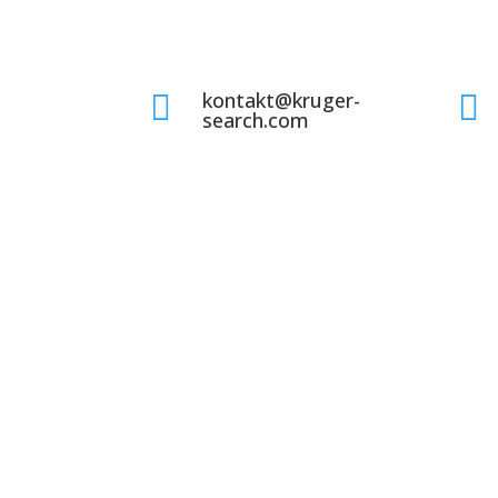
kontakt@kruger-


search.com