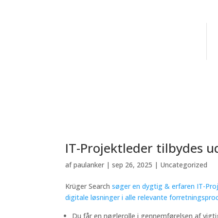
IT-Projektleder tilbydes u
af
paulanker
|
sep 26, 2025
|
Uncategorized
Krüger Search
søger en dygtig & erfaren IT-Pro
digitale løsninger i alle relevante forretningspr
Du får en nøglerolle i gennemførelsen af vigti