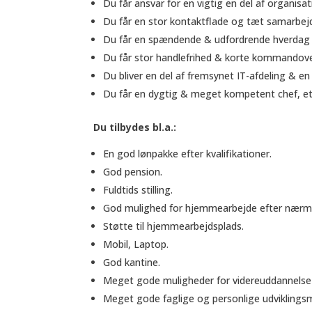
Du får ansvar for en vigtig en del af organis
Du får en stor kontaktflade og tæt samarbej
Du får en spændende & udfordrende hverdag m
Du får stor handlefrihed & korte kommandove
Du bliver en del af fremsynet IT-afdeling & e
Du får en dygtig & meget kompetent chef, e
Du tilbydes bl.a.:
En god lønpakke efter kvalifikationer.
God pension.
Fuldtids stilling.
God mulighed for hjemmearbejde efter nærme
Støtte til hjemmearbejdsplads.
Mobil, Laptop.
God kantine.
Meget gode muligheder for videreuddannelse 
Meget gode faglige og personlige udviklings