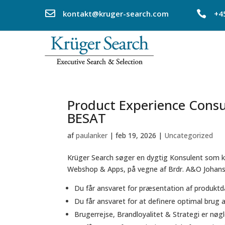

kontakt@kruger-search.com

+4
Product Experience Consul
BESAT
af
paulanker
|
feb 19, 2026
|
Uncategorized
Krüger Search søger en dygtig Konsulent som k
Webshop & Apps, på vegne af Brdr. A&O Johanse
Du får ansvaret for præsentation af produktd
Du får ansvaret for at definere optimal brug 
Brugerrejse, Brandloyalitet & Strategi er nøgl