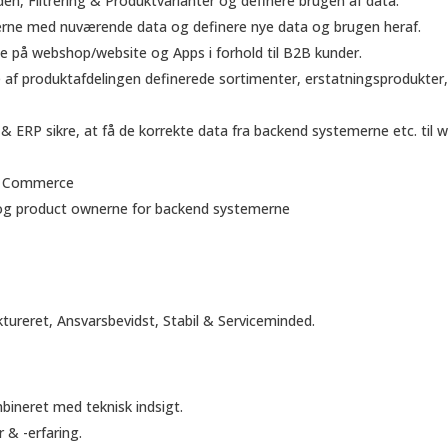
n, Filtrering & Produktvarianter og definere brugen af data.
gerne med nuværende data og definere nye data og brugen heraf.
e på webshop/website og Apps i forhold til B2B kunder.
 af produktafdelingen definerede sortimenter, erstatningsprodukter
 ERP sikre, at få de korrekte data fra backend systemerne etc. til 
ver Commerce
og product ownerne for backend systemerne
tureret, Ansvarsbevidst, Stabil & Serviceminded.
ineret med teknisk indsigt.
& -erfaring.