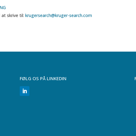
ING
t skrive til:
krugersearch@kruger-search.com
FØLG OS PÅ LINKEDIN