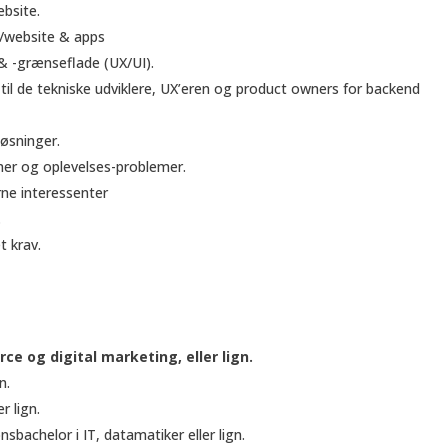
bsite.
/website & apps
 & -grænseflade (UX/UI).
 til de tekniske udviklere, UX’eren og product owners for backend
løsninger.
mer og oplevelses-problemer.
ne interessenter
.
t krav.
e og digital marketing, eller lign.
n.
r lign.
bachelor i IT, datamatiker eller lign.