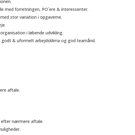
ationen.
de med forretningen, PO´ere & interessenter.
ed stor variation i opgaverne.
je.
n organisation i løbende udvikling.
t godt & uformelt arbejdsklima og god teamånd.
re aftale.
efter nærmere aftale.
muligheder.