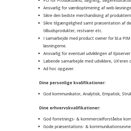
PO for Produktbånd, Søgning, Søgeresultatside
Ansvarlig for værdioptimering af web-løsnin
Sikre den bedste merchandising af produktern
Sikre tilgængelighed samt præsentation af de
tilbudsprodukter, restvarer etc.
I samarbejde med product owner for bl.a PIM &
løsningerne.
Ansvarlig for eventuel udviklingen af Episer
Løbende samarbejde med udviklere, UX’eren 
Ad hoc opgaver.
Dine personlige kvalifikationer:
God kommunikator, Analytisk, Empatisk, Struk
Dine erhvervskvalifikationer:
God forretnings- & kommercielforståelse komb
Gode præsentations- & kommunikationsevner 