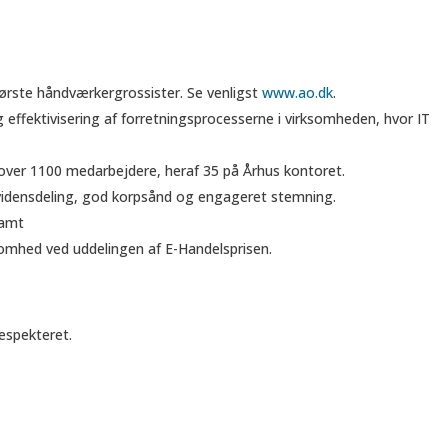
ørste håndværkergrossister. Se venligst
www.ao.dk
.
og effektivisering af forretningsprocesserne i virksomheden, hvor IT
over 1100 medarbejdere, heraf 35 på Århus kontoret.
vidensdeling, god korpsånd og engageret stemning.
samt
somhed ved uddelingen af E-Handelsprisen.
espekteret.